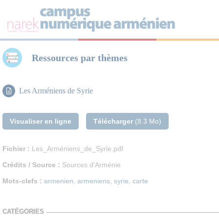
Panneau de gestion des cookies
Ressources par thèmes
Les Arméniens de Syrie
Visualiser en ligne
Télécharger
(8.3 Mo)
Fichier :
Les_Arméniens_de_Syrie.pdf
Crédits / Source :
Sources d'Arménie
Mots-clefs :
armenien
,
armeniens
,
syrie
,
carte
CATÉGORIES