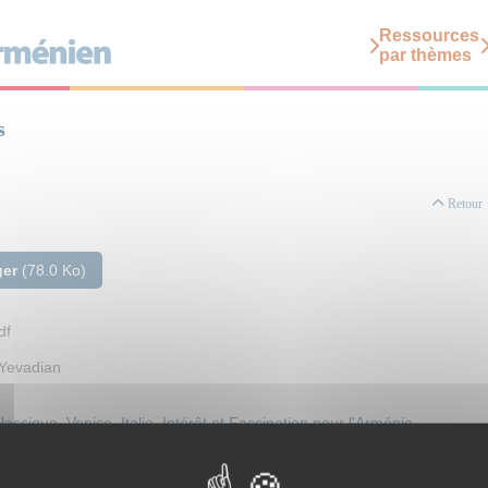
Ressources
par thèmes
s
Retour
ger
(78.0 Ko)
df
 Yevadian
lassique
,
Venise
,
Italie
,
Intérêt et Fascination pour l'Arménie