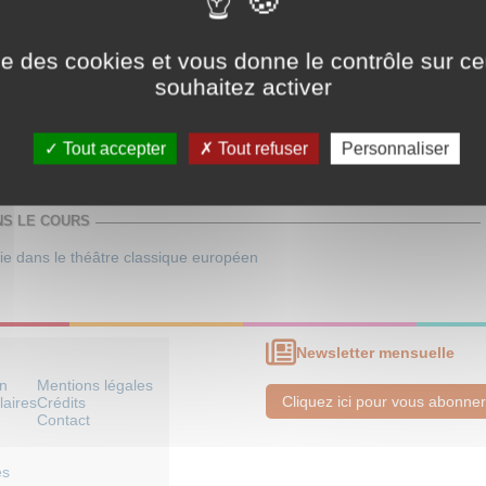
 Occidentale
>
Espace français
ise des cookies et vous donne le contrôle sur 
 Occidentale
>
Espace italien
souhaitez activer
e - Généralités
rne
Tout accepter
Tout refuser
Personnaliser
oire du théâtre
NS LE COURS
e dans le théâtre classique européen
Newsletter mensuelle
on
Mentions légales
Cliquez ici pour vous abonner
laires
Crédits
Contact
es