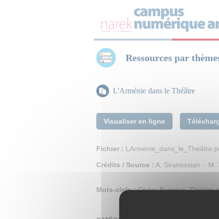
Panneau de gestion des cookies
Ressources par thème
L'Arménie dans le Théâtre
Visualiser en ligne
Téléchar
Fichier :
LArménie_dans_le_Théâtre.p
Crédits / Source :
A. Siranossian - M.
Mots-clefs :
Opéra Baroque
,
Théâtre c