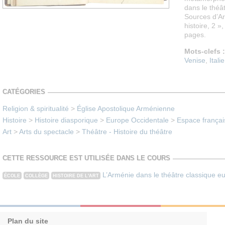
dans le théât
Sources d’Ar
histoire, 2 »
pages.
Mots-clefs :
Venise
,
Italie
CATÉGORIES
Religion & spiritualité
>
Église Apostolique Arménienne
Histoire
>
Histoire diasporique
>
Europe Occidentale
>
Espace françai
Art
>
Arts du spectacle
>
Théâtre - Histoire du théâtre
CETTE RESSOURCE EST UTILISÉE DANS LE COURS
L’Arménie dans le théâtre classique e
ÉCOLE
COLLÈGE
HISTOIRE DE L'ART
Plan du site