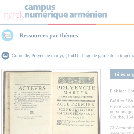
Panneau de gestion des cookies
Ressources par thèmes
Corneille, Polyeucte martyr, (1641) - Page de garde de la tragédi
Téléchar
Fichier :
Cor
Crédits / So
Pierre Corne
personnages 
Courbé, 1648
Cf. Alexandr
métamorphos