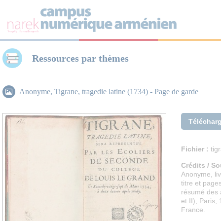
Panneau de gestion des cookies
Ressources par thèmes
Anonyme, Tigrane, tragedie latine (1734) - Page de garde
Téléchar
Fichier :
tig
Crédits / So
Anonyme, li
titre et page
résumé des a
et II), Paris
France.