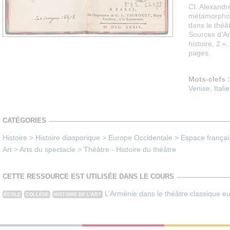
Cf. Alexandr
métamorphos
dans le théât
Sources d’Ar
histoire, 2 »
pages.
Mots-clefs :
Venise
,
Italie
CATÉGORIES
Histoire
>
Histoire diasporique
>
Europe Occidentale
>
Espace françai
Art
>
Arts du spectacle
>
Théâtre - Histoire du théâtre
CETTE RESSOURCE EST UTILISÉE DANS LE COURS
L’Arménie dans le théâtre classique e
ÉCOLE
COLLÈGE
HISTOIRE DE L'ART