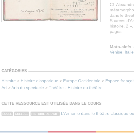
Cf. Alexandr
métamorphos
dans le théât
Sources d’Ar
histoire, 2 »
pages.
Mots-clefs :
Venise
,
Italie
CATÉGORIES
Histoire
>
Histoire diasporique
>
Europe Occidentale
>
Espace françai
Art
>
Arts du spectacle
>
Théâtre - Histoire du théâtre
CETTE RESSOURCE EST UTILISÉE DANS LE COURS
L’Arménie dans le théâtre classique e
ÉCOLE
COLLÈGE
HISTOIRE DE L'ART