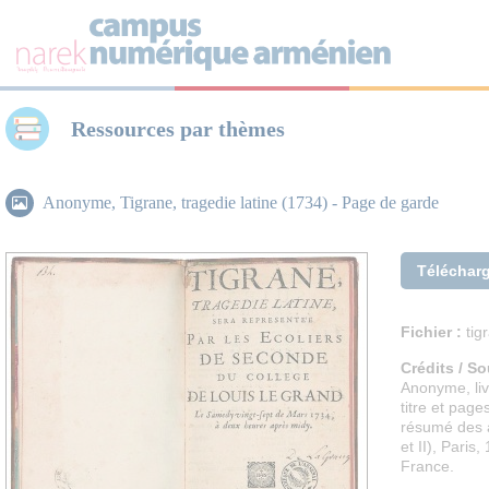
Panneau de gestion des cookies
Ressources par thèmes
Anonyme, Tigrane, tragedie latine (1734) - Page de garde
Téléchar
Fichier :
tig
Crédits / So
Anonyme, li
titre et page
résumé des a
et II), Paris
France.