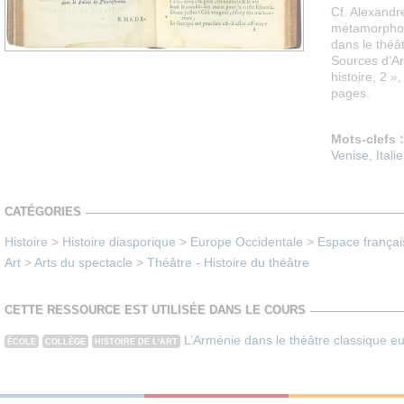
Cf. Alexandr
métamorphos
dans le théât
Sources d’Ar
histoire, 2 »
pages.
Mots-clefs :
Venise
,
Italie
CATÉGORIES
Histoire
>
Histoire diasporique
>
Europe Occidentale
>
Espace françai
Art
>
Arts du spectacle
>
Théâtre - Histoire du théâtre
CETTE RESSOURCE EST UTILISÉE DANS LE COURS
L’Arménie dans le théâtre classique e
ÉCOLE
COLLÈGE
HISTOIRE DE L'ART