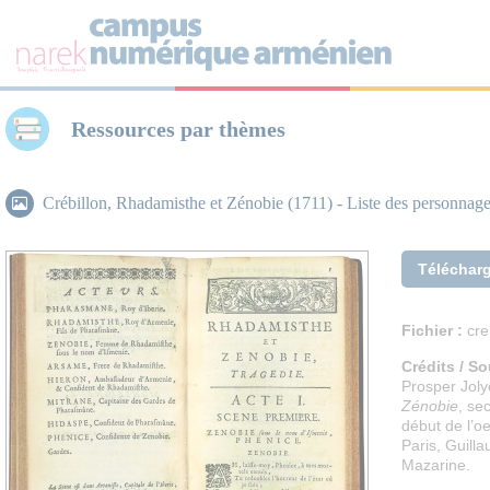
Panneau de gestion des cookies
Ressources par thèmes
Crébillon, Rhadamisthe et Zénobie (1711) - Liste des personnages
Téléchar
Fichier :
cre
Crédits / So
Prosper Joly
Zénobie
, se
début de l’o
Paris, Guill
Mazarine.