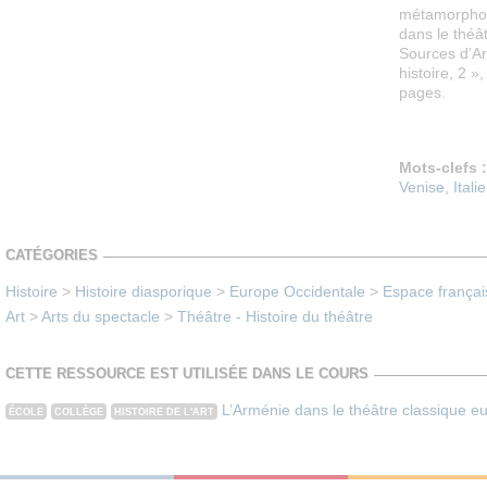
métamorphos
dans le théât
Sources d’Ar
histoire, 2 »
pages.
Mots-clefs :
Venise
,
Italie
CATÉGORIES
Histoire
>
Histoire diasporique
>
Europe Occidentale
>
Espace françai
Art
>
Arts du spectacle
>
Théâtre - Histoire du théâtre
CETTE RESSOURCE EST UTILISÉE DANS LE COURS
L’Arménie dans le théâtre classique e
ÉCOLE
COLLÈGE
HISTOIRE DE L'ART