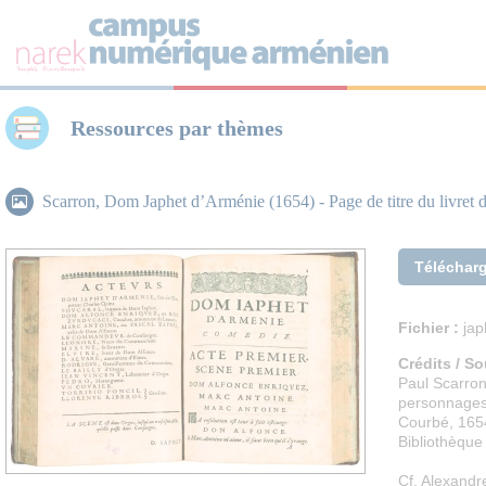
Panneau de gestion des cookies
Ressources par thèmes
Scarron, Dom Japhet d’Arménie (1654) - Page de titre du livret 
Téléchar
Fichier :
jap
Crédits / So
Paul Scarro
personnages 
Courbé, 1654
Bibliothèque
Cf. Alexandr