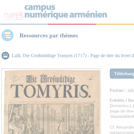
Panneau de gestion des cookies
Ressources par thèmes
Lalli, Die Großmüthige Tomyris (1717) - Page de titre du livret 
Téléchar
Fichier :
lall
Crédits / So
Domenico Lal
page de titr
Staatsbibliot
Cf. Alexandr
métamorphos