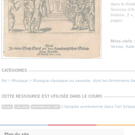
dans le théât
Sources d’Ar
histoire, 2 »
pages.
Mots-clefs :
Venise
,
Italie
CATÉGORIES
Art
>
Musique
>
Musique classique ou savante, dont les Arméniens dan
CETTE RESSOURCE EST UTILISÉE DANS LE COURS
L’épopée arménienne dans l’art lyriqu
ÉCOLE
COLLÈGE
HISTOIRE DE L'ART
Plan du site