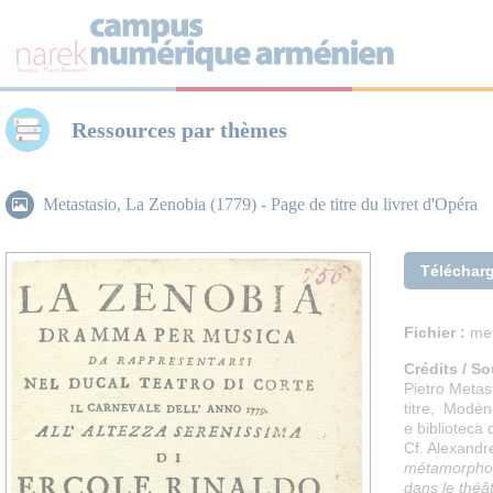
Panneau de gestion des cookies
Ressources par thèmes
Metastasio, La Zenobia (1779) - Page de titre du livret d'Opéra
Téléchar
Fichier :
met
Crédits / So
Pietro Metas
titre, Modèn
e biblioteca
Cf. Alexandr
métamorphos
dans le théât