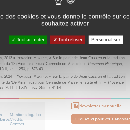
hvili, 2016 = Irma Karaulashvili, "Jérusalem selon l’Ancien et le Nouveau
t dans les récits géorgiens et arméniens portant sur la christianisation,"
ise des cookies et vous donne le contrôle sur 
t al. (dir.)
L'Arménie et la Géorgie en dialogue avec l'Europe. Du Moyen
souhaitez activer
os jours,
Paris, Geuthner, 2016, p. 439-491.
djian, 2011 = Tchouhadjian Armand,
Pèlerins d’Arménie, saints
ent,
Lyon, Sources d’Arménie, « Armenia Christiana, 5 », 2011, 336 pages.
Tout accepter
Tout refuser
Personnaliser
n, 2012 = Yevadian Maxime,
Saint Servatius Patron de Tallard
, Lyon,
d’Arménie, « Armenia Christiana, 7* », 2012, 132 pages.
, 2013 = Yevadian Maxime, « Sur la patrie de Jean Cassien et la tradition
te du ‘De Viris Inlustribus’ Gennade de Marseille »,
Provence Historique
,
 LXII, fasc. 253, p. 373-401.
, 2014 = Yevadian Maxime, « Sur la patrie de Jean Cassien et la tradition
te du ‘De Viris Inlustribus’ Gennade de Marseille, suite et fin »,
Provence
ue
, 2014, t. LXIV, fasc. 255, p. 41-84.
Newsletter mensuelle
on
Mentions légales
Cliquez ici pour vous abonner
laires
Crédits
Contact