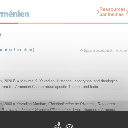
Ressources
par thèmes
s
ent et Occident)
Église Apostolique Arménienne
, 2020 B = Maxime K. Yevadian, Historical, apocryphal and theological
 from the Armenian Church about apostle Thomas and India
n, 2008 = Yevadian Maxime,
Christianisation de l’Arménie, Retour aux
 II, L’œuvre de saint Grégoire l’Illuminateur
, Lyon, Sources d’Arménie,
a Christiana, 2 », 2008, 540 pages.
phes Arméniens
, ed. Č‘rak‘ean, 1904 = Č‘rak‘ean K‘ervpē,
Écrits
iques
non-canoniques
,
Venise, Éd. Mékhitariste, 1904,
en arménien