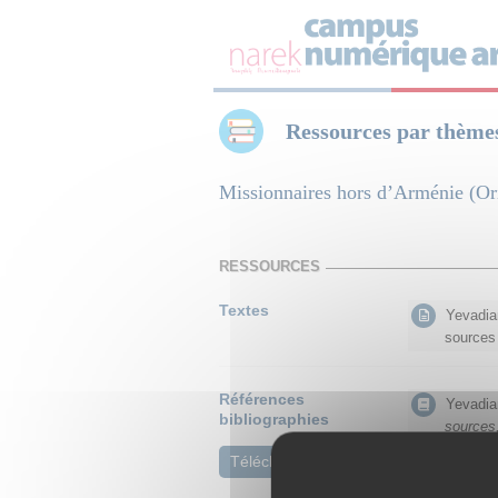
Panneau de gestion des cookies
Ressources par thème
Missionnaires hors d’Arménie (Ori
RESSOURCES
Textes
Yevadian
sources
Références
Yevadia
bibliographies
sources,
« Armeni
Télécharger PDF
Apocry
apostol