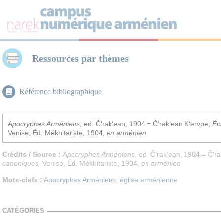
Panneau de gestion des cookies
Ressources par thèmes
Référence bibliographique
Apocryphes Arméniens
, ed. Č‘rak‘ean, 1904 = Č‘rak‘ean K‘ervpē,
Éc
Venise, Éd. Mékhitariste, 1904,
en arménien
Crédits / Source :
Apocryphes Arméniens
, ed. Č‘rak‘ean, 1904 = Č‘r
canoniques
,
Venise, Éd. Mékhitariste, 1904,
en arménien
Mots-clefs :
Apocryphes Arméniens
,
église arménienne
CATÉGORIES