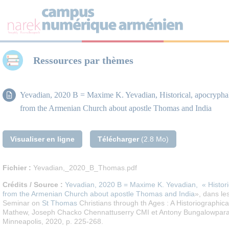
Panneau de gestion des cookies
Ressources par thèmes
Yevadian, 2020 B = Maxime K. Yevadian, Historical, apocryphal
from the Armenian Church about apostle Thomas and India
Visualiser en ligne
Télécharger
(2.8 Mo)
Fichier :
Yevadian,_2020_B_Thomas.pdf
Crédits / Source :
Yevadian, 2020 B = Maxime K. Yevadian, « Histori
from the Armenian Church about apostle Thomas and India
»,
dans les
Seminar on
St Thomas
Christians through th Ages : A Historiographic
Mathew, Joseph Chacko Chennattuserry CMI et Antony Bungalowparamb
Minneapolis, 2020, p. 225-268.