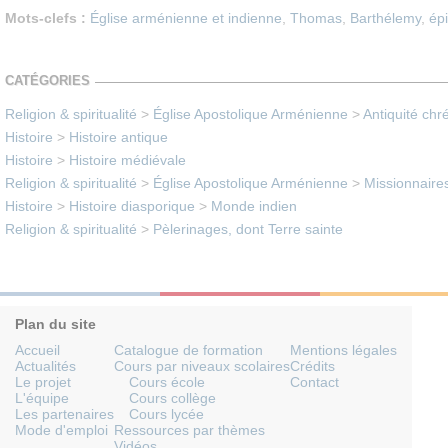
Mots-clefs :
Église arménienne et indienne
,
Thomas
,
Barthélemy
,
ép
CATÉGORIES
Religion & spiritualité
>
Église Apostolique Arménienne
>
Antiquité chr
Histoire
>
Histoire antique
Histoire
>
Histoire médiévale
Religion & spiritualité
>
Église Apostolique Arménienne
>
Missionnaires
Histoire
>
Histoire diasporique
>
Monde indien
Religion & spiritualité
>
Pèlerinages, dont Terre sainte
Plan du site
Accueil
Catalogue de formation
Mentions légales
Actualités
Cours par niveaux scolaires
Crédits
Le projet
Cours école
Contact
L'équipe
Cours collège
Les partenaires
Cours lycée
Mode d'emploi
Ressources par thèmes
Vidéos