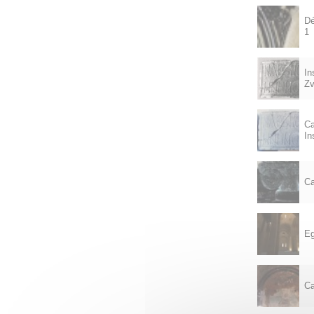
Dé
1
In
Zv
Ca
In
Ca
Eg
Ca