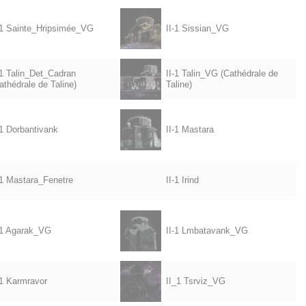
-1 Sainte_Hripsimée_VG
II-1 Sissian_VG
-1 Talin_Det_Cadran
II-1 Talin_VG (Cathédrale de
athédrale de Taline)
Taline)
-1 Dorbantivank
II-1 Mastara
-1 Mastara_Fenetre
II-1 Irind
-1 Agarak_VG
II-1 Lmbatavank_VG
-1 Karmravor
II_1 Tsrviz_VG