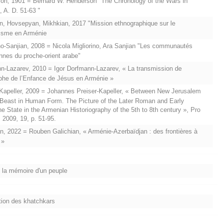
n, 1901 = Bernard W. Henderson "The Chronology of the Wars in
 A. D. 51-63 "
, Hovsepyan, Mikhkian, 2017 "Mission ethnographique sur le
lisme en Arménie
no-Sanjian, 2008 = Nicola Migliorino, Ara Sanjian "Les communautés
nnes du proche-orient arabe"
-Lazarev, 2010 = Igor Dorfmann-Lazarev, « La transmission de
yphe de l’Enfance de Jésus en Arménie »
Kapeller, 2009 = Johannes Preiser-Kapeller, « Between New Jerusalem
 Beast in Human Form. The Picture of the Later Roman and Early
e State in the Armenian Historiography of the 5th to 8th century », Pro
 2009, 19, p. 51-95.
n, 2022 = Rouben Galichian, « Arménie-Azerbaïdjan : des frontières à
 »
la mémoire d'un peuple
ion des khatchkars