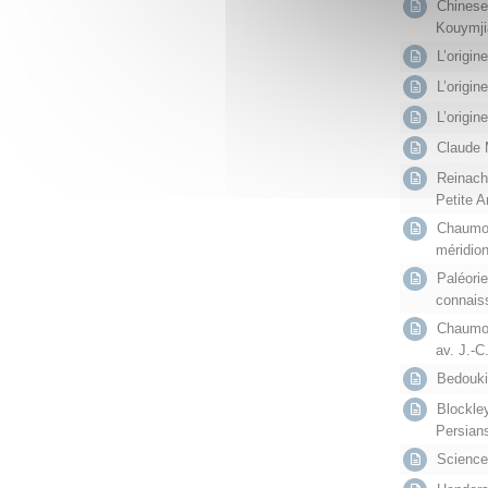
Chinese 
Kouymji
L’origin
L’origin
L’origin
Claude M
Reinach,
Petite A
Chaumon
méridio
Paléorie
connais
Chaumon
av. J.-
Bedoukia
Blockley
Persians
Sciences