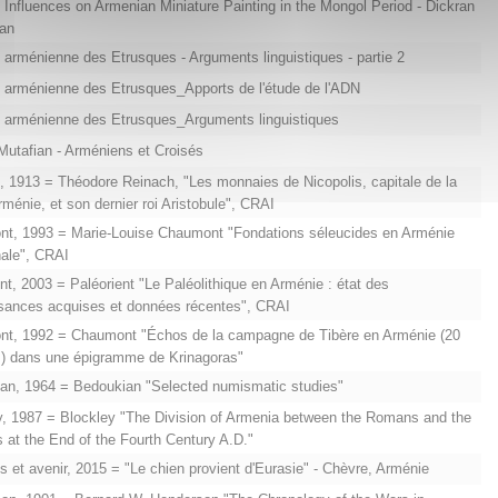
Influences on Armenian Miniature Painting in the Mongol Period - Dickran
an
e arménienne des Etrusques - Arguments linguistiques - partie 2
e arménienne des Etrusques_Apports de l'étude de l'ADN
e arménienne des Etrusques_Arguments linguistiques
utafian - Arméniens et Croisés
 1913 = Théodore Reinach, "Les monnaies de Nicopolis, capitale de la
rménie, et son dernier roi Aristobule", CRAI
t, 1993 = Marie-Louise Chaumont "Fondations séleucides en Arménie
nale", CRAI
nt, 2003 = Paléorient "Le Paléolithique en Arménie : état des
sances acquises et données récentes", CRAI
t, 1992 = Chaumont "Échos de la campagne de Tibère en Arménie (20
C.) dans une épigramme de Krinagoras"
n, 1964 = Bedoukian "Selected numismatic studies"
, 1987 = Blockley "The Division of Armenia between the Romans and the
 at the End of the Fourth Century A.D."
 et avenir, 2015 = "Le chien provient d'Eurasie" - Chèvre, Arménie