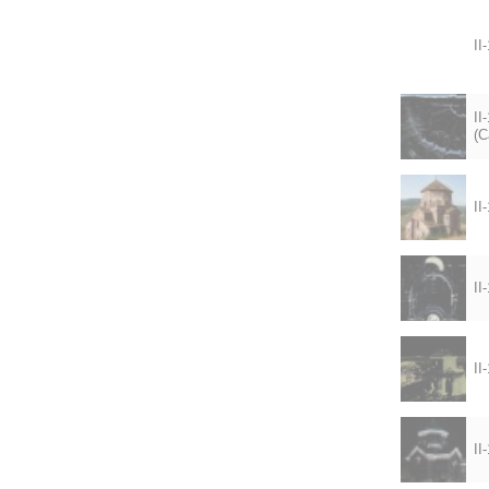
II
II
(C
II
II
II
II