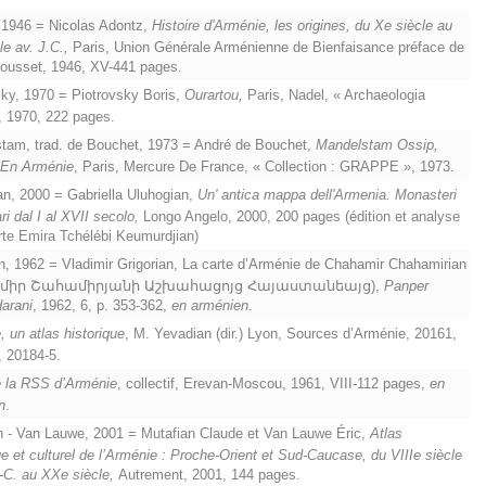
1946 = Nicolas Adontz,
Histoire d'Arménie, les origines, du Xe siècle au
le av. J.C.,
Paris, Union Générale Arménienne de Bienfaisance préface de
ousset, 1946, XV-441 pages.
ky, 1970 = Piotrovsky Boris,
Ourartou,
Paris, Nadel, « Archaeologia
, 1970, 222 pages.
am, trad. de Bouchet, 1973 = André de Bouchet,
Mandelstam Ossip,
En Arménie
, Paris, Mercure De France, « Collection : GRAPPE », 1973.
n, 2000 = Gabriella Uluhogian,
Un' antica mappa dell'Armenia. Monasteri
ri dal I al XVII secolo,
Longo Angelo, 2000, 200 pages (édition et analyse
rte Emira Tchélébi Keumurdjian)
n, 1962 = Vladimir Grigorian, La carte d’Arménie de Chahamir Chahamirian
միր Շահամիրյանի Աշխահացոյց Հայաստանեայց),
Panper
arani
, 1962, 6, p. 353-362,
en arménien
.
 un atlas historique
, M. Yevadian (dir.) Lyon, Sources d’Arménie, 20161,
, 20184-5.
e la RSS d’Arménie
, collectif, Erevan-Moscou, 1961, VIII-112 pages,
en
n
.
 - Van Lauwe, 2001 = Mutafian Claude et Van Lauwe Éric,
Atlas
ue et culturel de l’Arménie : Proche-Orient et Sud-Caucase, du VIIIe siècle
.-C. au XXe siècle,
Autrement, 2001, 144 pages.