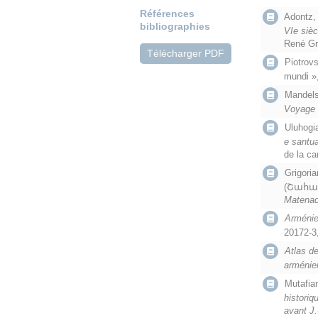
Références
Adontz, 
bibliographies
VIe sièc
René Gr
Télécharger PDF
Piotrovs
mundi »
Mandelst
Voyage 
Uluhogia
e santua
de la ca
Grigoria
(Շահա
Matenad
Arménie,
20172-3
Atlas d
arménie
Mutafian
historiq
avant J