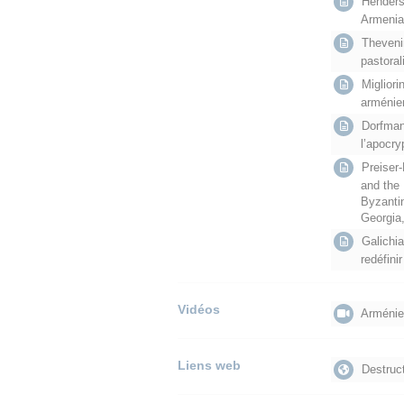
Henderso
Armenia,
Thevenin
pastora
Migliori
arménie
Dorfmann
l’apocr
Preiser-
and the
Byzantin
Georgia,
Galichia
redéfinir
Vidéos
Arménie 
Liens web
Destruct