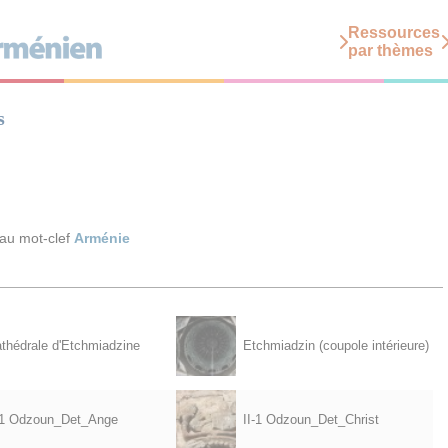
Ressources
par thèmes
s
 au mot-clef
Arménie
thédrale d'Etchmiadzine
Etchmiadzin (coupole intérieure)
-1 Odzoun_Det_Ange
II-1 Odzoun_Det_Christ