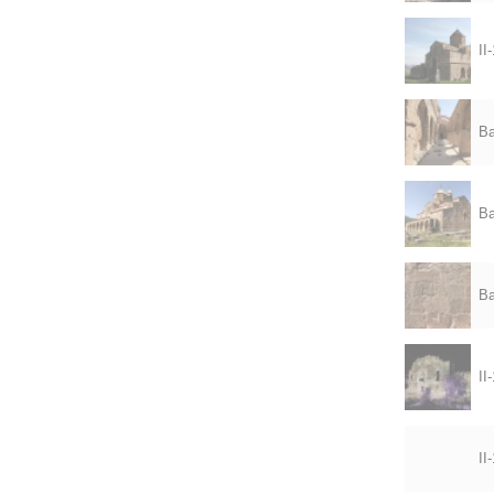
II
Ba
Ba
Ba
II
II