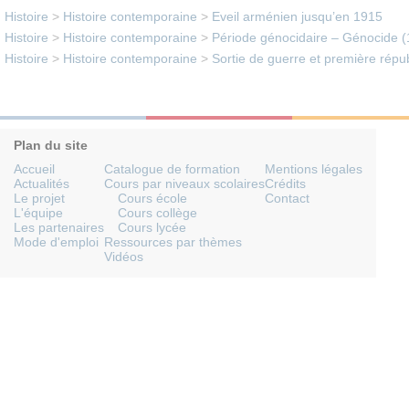
Histoire
>
Histoire contemporaine
>
Eveil arménien jusqu’en 1915
Histoire
>
Histoire contemporaine
>
Période génocidaire – Génocide 
Histoire
>
Histoire contemporaine
>
Sortie de guerre et première rép
Plan du site
Accueil
Catalogue de formation
Mentions légales
Actualités
Cours par niveaux scolaires
Crédits
Le projet
Cours école
Contact
L'équipe
Cours collège
Les partenaires
Cours lycée
Mode d'emploi
Ressources par thèmes
Vidéos