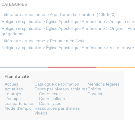
CATÉGORIES
Littérature arménienne
>
Age d’or de la littérature (405-520)
Religion & spiritualité
>
Église Apostolique Arménienne
>
Antiquité chr
Religion & spiritualité
>
Église Apostolique Arménienne
>
Origine - Pér
grégorienne
Littérature arménienne
>
Période médiévale
Religion & spiritualité
>
Église Apostolique Arménienne
>
Vie et œuvre 
Plan du site
Accueil
Catalogue de formation
Mentions légales
Actualités
Cours par niveaux scolaires
Crédits
Le projet
Cours école
Contact
L'équipe
Cours collège
Les partenaires
Cours lycée
Mode d'emploi
Ressources par thèmes
Vidéos