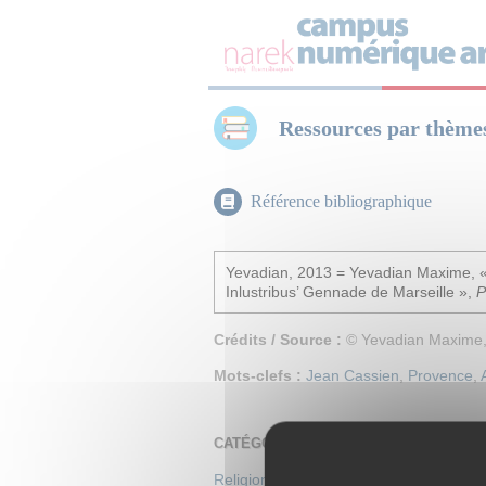
Panneau de gestion des cookies
Ressources par thème
Référence bibliographique
Yevadian, 2013 = Yevadian Maxime, « S
Inlustribus’ Gennade de Marseille »,
P
Crédits / Source :
© Yevadian Maxime
Mots-clefs :
Jean Cassien
,
Provence
,
CATÉGORIES
Religion & spiritualité
>
Église Apostoli