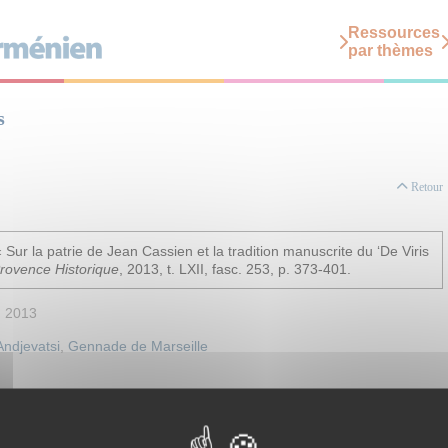
Ressources
par thèmes
s
Retour
ur la patrie de Jean Cassien et la tradition manuscrite du ‘De Viris
rovence Historique
, 2013, t. LXII, fasc. 253, p. 373-401.
, 2013
Andjevatsi
,
Gennade de Marseille
que Arménienne
>
Antiquité chrétienne (330-700 env.)