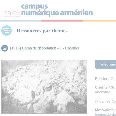
Panneau de gestion des cookies
Ressources par thèmes
[1915] Camp de déportation - 9 - Charnier
Téléchar
Fichier :
Gen
Crédits / So
anonyme
@ James Na
Mots-clefs :
Génocide de