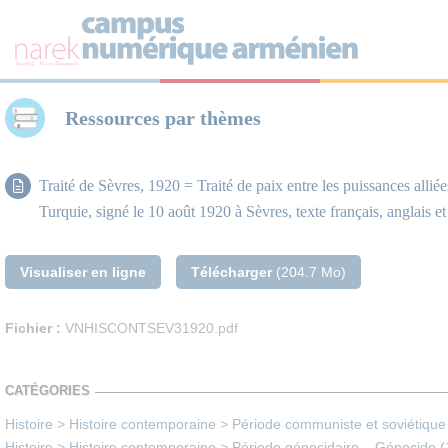
Panneau de gestion des cookies
Ressources par thèmes
Traité de Sèvres, 1920 = Traité de paix entre les puissances alliées
Turquie, signé le 10 août 1920 à Sèvres, texte français, anglais et 
Visualiser en ligne
Télécharger
(204.7 Mo)
Fichier :
VNHISCONTSEV31920.pdf
CATÉGORIES
Histoire
>
Histoire contemporaine
>
Période communiste et soviétique
Histoire
>
Histoire contemporaine
>
Période génocidaire – Génocide 