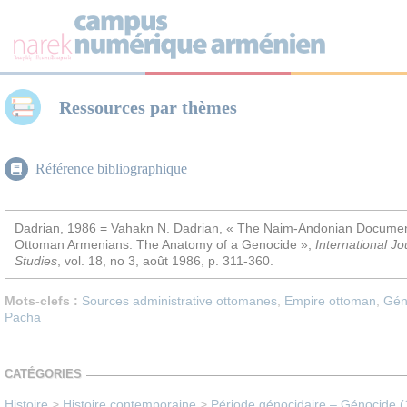
Panneau de gestion des cookies
Ressources par thèmes
Référence bibliographique
Dadrian, 1986 = Vahakn N. Dadrian, « The Naim-Andonian Document
Ottoman Armenians: The Anatomy of a Genocide »,
International Jo
Studies
, vol. 18, no 3,‎ août 1986, p. 311-360.
Mots-clefs :
Sources administrative ottomanes
,
Empire ottoman
,
Gén
Pacha
CATÉGORIES
Histoire
>
Histoire contemporaine
>
Période génocidaire – Génocide 