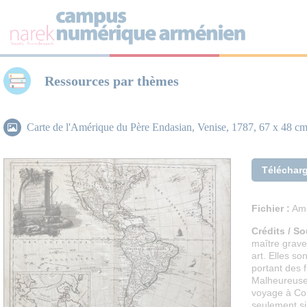
Panneau de gestion des cookies
Ressources par thèmes
Carte de l'Amérique du Père Endasian, Venise, 1787, 67 x 48 c
Téléchar
Fichier :
Ame
Crédits / So
maître grave
art. Elles s
portant des 
Malheureusem
voyage à Con
seulement si