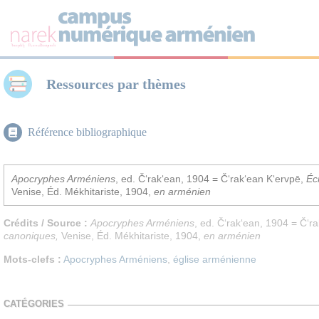
Panneau de gestion des cookies
Ressources par thèmes
Référence bibliographique
Apocryphes Arméniens
, ed. Č‘rak‘ean, 1904 = Č‘rak‘ean K‘ervpē,
Éc
Venise, Éd. Mékhitariste, 1904,
en arménien
Crédits / Source :
Apocryphes Arméniens
, ed. Č‘rak‘ean, 1904 = Č‘r
canoniques
,
Venise, Éd. Mékhitariste, 1904,
en arménien
Mots-clefs :
Apocryphes Arméniens
,
église arménienne
CATÉGORIES