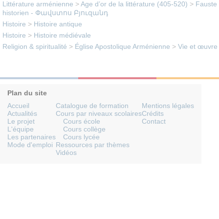
Littérature arménienne
>
Age d’or de la littérature (405-520)
>
Fauste 
historien - Փավստոս Բյուզանդ
Histoire
>
Histoire antique
Histoire
>
Histoire médiévale
Religion & spiritualité
>
Église Apostolique Arménienne
>
Vie et œuvre 
Plan du site
Accueil
Catalogue de formation
Mentions légales
Actualités
Cours par niveaux scolaires
Crédits
Le projet
Cours école
Contact
L'équipe
Cours collège
Les partenaires
Cours lycée
Mode d'emploi
Ressources par thèmes
Vidéos