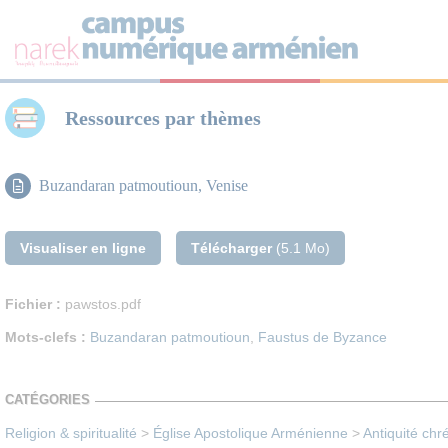
Panneau de gestion des cookies
Ressources par thèmes
Buzandaran patmoutioun, Venise
Visualiser en ligne
Télécharger
(5.1 Mo)
Fichier :
pawstos.pdf
Mots-clefs :
Buzandaran patmoutioun
,
Faustus de Byzance
CATÉGORIES
Religion & spiritualité
>
Église Apostolique Arménienne
>
Antiquité chr