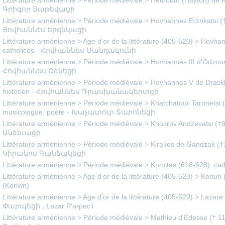
Littérature arménienne
>
Période médiévale
>
Héthoum (Hayton) de Ko
Գրիգոր Տաթեվացի
Littérature arménienne
>
Période médiévale
>
Hovhannes Erznkatsi (†
Յովհաննէս Երզնկացի
Littérature arménienne
>
Age d’or de la littérature (405-520)
>
Hovhan
catholicos - Հովհաննես Մանդակունի
Littérature arménienne
>
Période médiévale
>
Hovhannès III d’Odzoun
Հովհաննես Օձնեցի
Littérature arménienne
>
Période médiévale
>
Hovhannes V de Draskh
historien - Հովհաննես Դրասխանակերտցի
Littérature arménienne
>
Période médiévale
>
Khatchatour Taronetsi 
musicologue, poète - Խաչատուր Տարոնեցի
Littérature arménienne
>
Période médiévale
>
Khosrov Andzevatsi (†
Անձեւացի
Littérature arménienne
>
Période médiévale
>
Kirakos de Gandzak (†1
Կիրակոս Գանձակեցի
Littérature arménienne
>
Période médiévale
>
Komitas (618-628), ca
Littérature arménienne
>
Age d’or de la littérature (405-520)
>
Koriun 
(Koriwn)
Littérature arménienne
>
Age d’or de la littérature (405-520)
>
Lazare 
Փարպեցի ; Łazar P‘arpec‘i
Littérature arménienne
>
Période médiévale
>
Mathieu d'Édesse († 