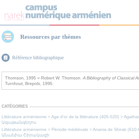
Panneau de gestion des cookies
Ressources par thèmes
Référence bibliographique
Thomson, 1995 = Robert W. Thomson.
A Bibliography of Classical 
Turnhout, Brepols, 1995.
CATÉGORIES
Littérature arménienne
>
Age d’or de la littérature (405-520)
>
Agathang
Ագաթանգեղոս
Littérature arménienne
>
Période médiévale
>
Anania de Shirak (610-6
Անանիա Շիրակացի