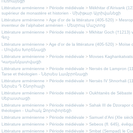
Ուռհայեցի
Littérature arménienne
>
Période médiévale
>
Mékhitar d'Aïrivank (12
supérieur de monastère et historien - Մխիթար Այրիվանեցի
Littérature arménienne
>
Age d’or de la littérature (405-520)
>
Mesrop 
inventeur de l'alphabet arménien - Մեսրոպ Մաշտոց
Littérature arménienne
>
Période médiévale
>
Mkhitar Goch (†1213) v
Գոշ
Littérature arménienne
>
Age d’or de la littérature (405-520)
>
Moïse d
- Մովսես Խորենացի
Littérature arménienne
>
Période médiévale
>
Movses Kaghankatvatsi 
Կաղանկատվացի
Littérature arménienne
>
Période médiévale
>
Nersès de Lampron (1
Tarse et théologien - Ներսես Լամբրոնացի
Littérature arménienne
>
Période médiévale
>
Nersès IV Shnorhali (11
Ներսէս Դ Շնորհալի
Littérature arménienne
>
Période médiévale
>
Oukhtanès de Sébaste 
Սեբաստացի
Littérature arménienne
>
Période médiévale
>
Sahak III de Dzorapor o
théologien - Սահակ Ձորոփորեցի
Littérature arménienne
>
Période médiévale
>
Samuel d’Ani (XIe siè
Littérature arménienne
>
Période médiévale
>
Sebeos (fl. 645), évêq
Littérature arménienne
>
Période médiévale
>
Smbat (Sempad) le Conn