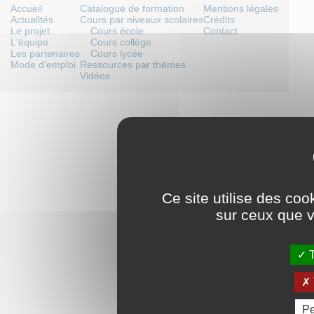
Accueil
Catalogue de formation
Mentions légales
Actualités
Cours par niveaux scolaires
Crédits
Le projet
Cours école
Contact
L'équipe
Cours collège
Les partenaires
Cours lycée
Mode d'emploi
Ressources par thèmes
Vidéos
Ce site utilise des coo
sur ceux que v
T
Pe