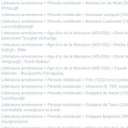
Littérature arménienne
>
Période médiévale
>
Ananias Ier de Moks (
Մոկացի
Littérature arménienne
>
Période médiévale
>
Anastase vardapet (VIIe
Littérature arménienne
>
Période médiévale
>
Aristakès Lastivertsi 
Լաստիվերտցի
Littérature arménienne
>
Age d’or de la littérature (405-520)
>
Davit A
platonicien Դավիթ Անհաղթ
Littérature arménienne
>
Age d’or de la littérature (405-520)
>
Eriche (
Եղիշե ; Ełiše
Littérature arménienne
>
Age d’or de la littérature (405-520)
>
Eznik d
Կողբացի ; Eznik Golbac‘i
Littérature arménienne
>
Age d’or de la littérature (405-520)
>
Fauste 
historien - Փավստոս Բյուզանդ
Littérature arménienne
>
Période médiévale
>
Frik (†1310 env.) poèt
Littérature arménienne
>
Période médiévale
>
Ghevond (fl. 750) vard
Littérature arménienne
>
Période médiévale
>
Grégoire de Narek (†1
Նարեկացի
Littérature arménienne
>
Période médiévale
>
Grégoire de Tatev (134
nominaliste, enseignant et poète
Littérature arménienne
>
Période médiévale
>
Grégoire Magistros (9
Մագիստրոս