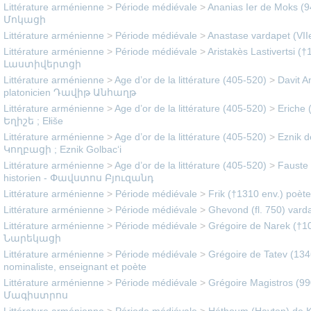
Littérature arménienne
>
Période médiévale
>
Ananias Ier de Moks (
Մոկացի
Littérature arménienne
>
Période médiévale
>
Anastase vardapet (VIIe
Littérature arménienne
>
Période médiévale
>
Aristakès Lastivertsi 
Լաստիվերտցի
Littérature arménienne
>
Age d’or de la littérature (405-520)
>
Davit A
platonicien Դավիթ Անհաղթ
Littérature arménienne
>
Age d’or de la littérature (405-520)
>
Eriche (
Եղիշե ; Ełiše
Littérature arménienne
>
Age d’or de la littérature (405-520)
>
Eznik d
Կողբացի ; Eznik Golbac‘i
Littérature arménienne
>
Age d’or de la littérature (405-520)
>
Fauste 
historien - Փավստոս Բյուզանդ
Littérature arménienne
>
Période médiévale
>
Frik (†1310 env.) poèt
Littérature arménienne
>
Période médiévale
>
Ghevond (fl. 750) vard
Littérature arménienne
>
Période médiévale
>
Grégoire de Narek (†1
Նարեկացի
Littérature arménienne
>
Période médiévale
>
Grégoire de Tatev (134
nominaliste, enseignant et poète
Littérature arménienne
>
Période médiévale
>
Grégoire Magistros (9
Մագիստրոս