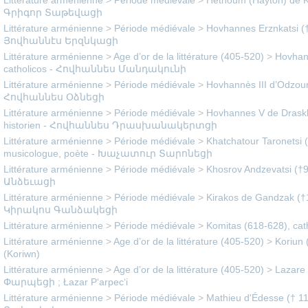
Littérature arménienne
>
Période médiévale
>
Héthoum (Hayton) de Ko
Գրիգոր Տաթեվացի
Littérature arménienne
>
Période médiévale
>
Hovhannes Erznkatsi (†
Յովհաննէս Երզնկացի
Littérature arménienne
>
Age d’or de la littérature (405-520)
>
Hovhan
catholicos - Հովհաննես Մանդակունի
Littérature arménienne
>
Période médiévale
>
Hovhannès III d’Odzoun
Հովհաննես Օձնեցի
Littérature arménienne
>
Période médiévale
>
Hovhannes V de Draskh
historien - Հովհաննես Դրասխանակերտցի
Littérature arménienne
>
Période médiévale
>
Khatchatour Taronetsi 
musicologue, poète - Խաչատուր Տարոնեցի
Littérature arménienne
>
Période médiévale
>
Khosrov Andzevatsi (†
Անձեւացի
Littérature arménienne
>
Période médiévale
>
Kirakos de Gandzak (†1
Կիրակոս Գանձակեցի
Littérature arménienne
>
Période médiévale
>
Komitas (618-628), ca
Littérature arménienne
>
Age d’or de la littérature (405-520)
>
Koriun 
(Koriwn)
Littérature arménienne
>
Age d’or de la littérature (405-520)
>
Lazare 
Փարպեցի ; Łazar P‘arpec‘i
Littérature arménienne
>
Période médiévale
>
Mathieu d'Édesse († 