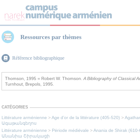
Panneau de gestion des cookies
Ressources par thèmes
Référence bibliographique
Thomson, 1995 = Robert W. Thomson.
A Bibliography of Classical 
Turnhout, Brepols, 1995.
CATÉGORIES
Littérature arménienne
>
Age d’or de la littérature (405-520)
>
Agathang
Ագաթանգեղոս
Littérature arménienne
>
Période médiévale
>
Anania de Shirak (610-6
Անանիա Շիրակացի