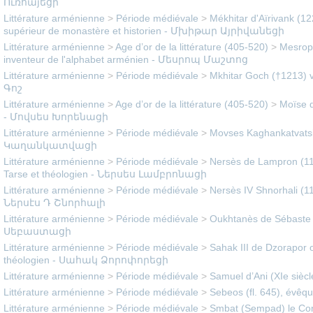
Ուռհայեցի
Littérature arménienne
>
Période médiévale
>
Mékhitar d'Aïrivank (12
supérieur de monastère et historien - Մխիթար Այրիվանեցի
Littérature arménienne
>
Age d’or de la littérature (405-520)
>
Mesrop 
inventeur de l'alphabet arménien - Մեսրոպ Մաշտոց
Littérature arménienne
>
Période médiévale
>
Mkhitar Goch (†1213) v
Գոշ
Littérature arménienne
>
Age d’or de la littérature (405-520)
>
Moïse d
- Մովսես Խորենացի
Littérature arménienne
>
Période médiévale
>
Movses Kaghankatvatsi 
Կաղանկատվացի
Littérature arménienne
>
Période médiévale
>
Nersès de Lampron (1
Tarse et théologien - Ներսես Լամբրոնացի
Littérature arménienne
>
Période médiévale
>
Nersès IV Shnorhali (11
Ներսէս Դ Շնորհալի
Littérature arménienne
>
Période médiévale
>
Oukhtanès de Sébaste 
Սեբաստացի
Littérature arménienne
>
Période médiévale
>
Sahak III de Dzorapor o
théologien - Սահակ Ձորոփորեցի
Littérature arménienne
>
Période médiévale
>
Samuel d’Ani (XIe siè
Littérature arménienne
>
Période médiévale
>
Sebeos (fl. 645), évêq
Littérature arménienne
>
Période médiévale
>
Smbat (Sempad) le Conn