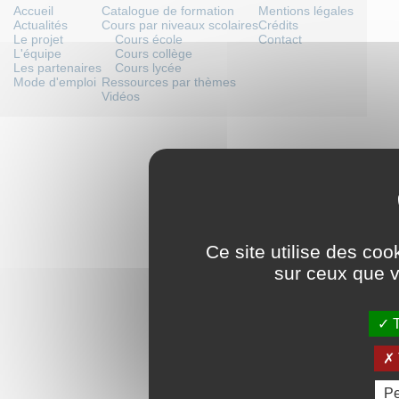
Accueil
Catalogue de formation
Mentions légales
Actualités
Cours par niveaux scolaires
Crédits
Le projet
Cours école
Contact
L'équipe
Cours collège
Les partenaires
Cours lycée
Mode d'emploi
Ressources par thèmes
Vidéos
Ce site utilise des coo
sur ceux que v
T
Pe