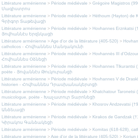
Littérature arménienne
>
Période médiévale
>
Grégoire Magistros (9
Մագիստրոս
Littérature arménienne
>
Période médiévale
>
Héthoum (Hayton) de Ko
Գրիգոր Տաթեվացի
Littérature arménienne
>
Période médiévale
>
Hovhannes Erznkatsi (†
Յովհաննէս Երզնկացի
Littérature arménienne
>
Age d’or de la littérature (405-520)
>
Hovhan
catholicos - Հովհաննես Մանդակունի
Littérature arménienne
>
Période médiévale
>
Hovhannès III d’Odzoun
Հովհաննես Օձնեցի
Littérature arménienne
>
Période médiévale
>
Hovhannes Tlkurantsi (
poète - Յովաննէս Թուկուրանցի
Littérature arménienne
>
Période médiévale
>
Hovhannes V de Draskh
historien - Հովհաննես Դրասխանակերտցի
Littérature arménienne
>
Période médiévale
>
Khatchatour Taronetsi 
musicologue, poète - Խաչատուր Տարոնեցի
Littérature arménienne
>
Période médiévale
>
Khosrov Andzevatsi (†
Անձեւացի
Littérature arménienne
>
Période médiévale
>
Kirakos de Gandzak (†1
Կիրակոս Գանձակեցի
Littérature arménienne
>
Période médiévale
>
Komitas (618-628), ca
Littérature arménienne
>
Age d’or de la littérature (405-520)
>
Koriun 