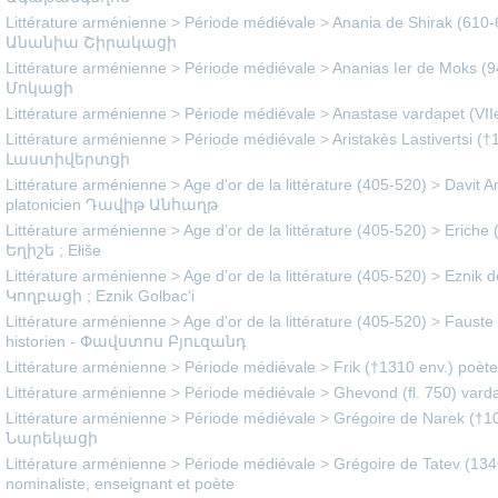
Littérature arménienne
>
Période médiévale
>
Anania de Shirak (610-6
Անանիա Շիրակացի
Littérature arménienne
>
Période médiévale
>
Ananias Ier de Moks (
Մոկացի
Littérature arménienne
>
Période médiévale
>
Anastase vardapet (VIIe
Littérature arménienne
>
Période médiévale
>
Aristakès Lastivertsi 
Լաստիվերտցի
Littérature arménienne
>
Age d’or de la littérature (405-520)
>
Davit A
platonicien Դավիթ Անհաղթ
Littérature arménienne
>
Age d’or de la littérature (405-520)
>
Eriche (
Եղիշե ; Ełiše
Littérature arménienne
>
Age d’or de la littérature (405-520)
>
Eznik d
Կողբացի ; Eznik Golbac‘i
Littérature arménienne
>
Age d’or de la littérature (405-520)
>
Fauste 
historien - Փավստոս Բյուզանդ
Littérature arménienne
>
Période médiévale
>
Frik (†1310 env.) poèt
Littérature arménienne
>
Période médiévale
>
Ghevond (fl. 750) vard
Littérature arménienne
>
Période médiévale
>
Grégoire de Narek (†1
Նարեկացի
Littérature arménienne
>
Période médiévale
>
Grégoire de Tatev (134
nominaliste, enseignant et poète