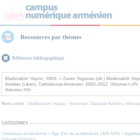
Panneau de gestion des cookies
Ressources par thèmes
Référence bibliographique
Madenakirk‘ Hayoc‘,
2003-
=
Zaven Yegavian (dir.)
Madenakirk‘ Hay
Antelias (Liban), Catholicosat Arménien, 2003–2012. Volumes I–XV,
Volumes XVI–.
Mots-clefs :
Madenakirk‘ Hayoc‘
,
Armenian Classical Authors
,
littérat
CATÉGORIES
Littérature arménienne
>
Age d’or de la littérature (405-520)
>
Agathang
Ագաթանգեղոս