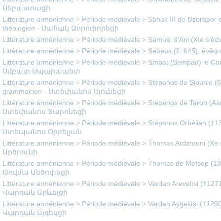
Սեբաստացի
Littérature arménienne
>
Période médiévale
>
Sahak III de Dzorapor o
théologien - Սահակ Ձորոփորեցի
Littérature arménienne
>
Période médiévale
>
Samuel d’Ani (XIe siè
Littérature arménienne
>
Période médiévale
>
Sebeos (fl. 645), évêq
Littérature arménienne
>
Période médiévale
>
Smbat (Sempad) le Conn
Սմբատ Սպարապետ
Littérature arménienne
>
Période médiévale
>
Stepanos de Siounie (
grammairien - Ստեփանոս Սյունեցի
Littérature arménienne
>
Période médiévale
>
Stepanos de Taron (Asoli
Ստեփանոս Տարոնեցի
Littérature arménienne
>
Période médiévale
>
Stépanos Orbélian (†130
Ստեպանոս Օրբելյան
Littérature arménienne
>
Période médiévale
>
Thomas Ardzrouni (Xe s
Արծրունի
Littérature arménienne
>
Période médiévale
>
Thomas de Metsop (1378
Թովմա Մեծոփեցի
Littérature arménienne
>
Période médiévale
>
Vardan Areveltsi (†1271
Վարդան Արևելցի
Littérature arménienne
>
Période médiévale
>
Vardan Aygektsi (†1250e
Վարդան Այգեկցի