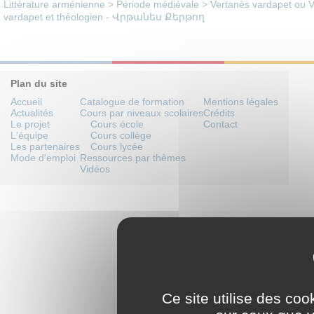
Littérature arménienne
>
Période médiévale
>
Vertanès vardapet ou Vrt
vardapet et théologien - Վրթանես Քերթող
Plan du site
Accueil
Catalogue de formation
Mentions légales
Actualités
Cours par niveaux scolaires
Crédits
Le projet
Cours école
Contact
L'équipe
Cours collège
Les partenaires
Cours lycée
Mode d'emploi
Ressources par thèmes
Vidéos
Ce site utilise des coo