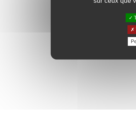
sur ceux que v
T
Pe