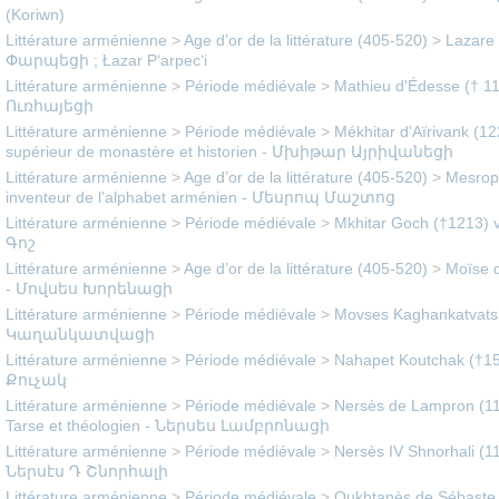
(Koriwn)
Littérature arménienne
>
Age d’or de la littérature (405-520)
>
Lazare 
Փարպեցի ; Łazar P‘arpec‘i
Littérature arménienne
>
Période médiévale
>
Mathieu d'Édesse († 
Ուռհայեցի
Littérature arménienne
>
Période médiévale
>
Mékhitar d'Aïrivank (12
supérieur de monastère et historien - Մխիթար Այրիվանեցի
Littérature arménienne
>
Age d’or de la littérature (405-520)
>
Mesrop 
inventeur de l'alphabet arménien - Մեսրոպ Մաշտոց
Littérature arménienne
>
Période médiévale
>
Mkhitar Goch (†1213) v
Գոշ
Littérature arménienne
>
Age d’or de la littérature (405-520)
>
Moïse d
- Մովսես Խորենացի
Littérature arménienne
>
Période médiévale
>
Movses Kaghankatvatsi 
Կաղանկատվացի
Littérature arménienne
>
Période médiévale
>
Nahapet Koutchak (†1
Քուչակ
Littérature arménienne
>
Période médiévale
>
Nersès de Lampron (1
Tarse et théologien - Ներսես Լամբրոնացի
Littérature arménienne
>
Période médiévale
>
Nersès IV Shnorhali (11
Ներսէս Դ Շնորհալի
Littérature arménienne
>
Période médiévale
>
Oukhtanès de Sébaste 