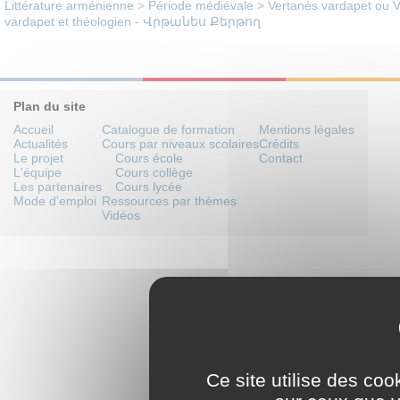
Littérature arménienne
>
Période médiévale
>
Vertanès vardapet ou Vrt
vardapet et théologien - Վրթանես Քերթող
Plan du site
Accueil
Catalogue de formation
Mentions légales
Actualités
Cours par niveaux scolaires
Crédits
Le projet
Cours école
Contact
L'équipe
Cours collège
Les partenaires
Cours lycée
Mode d'emploi
Ressources par thèmes
Vidéos
Ce site utilise des coo