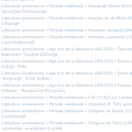
Littérature arménienne
>
Période médiévale
>
Anania de Shirak (610-6
Անանիա Շիրակացի
Littérature arménienne
>
Période médiévale
>
Ananias Ier de Moks (
Մոկացի
Littérature arménienne
>
Période médiévale
>
Anastase vardapet (VIIe
Littérature arménienne
>
Période médiévale
>
Aristakès Lastivertsi 
Լաստիվերտցի
Littérature arménienne
>
Age d’or de la littérature (405-520)
>
Davit A
platonicien Դավիթ Անհաղթ
Littérature arménienne
>
Age d’or de la littérature (405-520)
>
Eriche (
Եղիշե ; Ełiše
Littérature arménienne
>
Age d’or de la littérature (405-520)
>
Eznik d
Կողբացի ; Eznik Golbac‘i
Littérature arménienne
>
Age d’or de la littérature (405-520)
>
Fauste 
historien - Փավստոս Բյուզանդ
Littérature arménienne
>
Période médiévale
>
Frik (†1310 env.) poèt
Littérature arménienne
>
Période médiévale
>
Ghevond (fl. 750) vard
Littérature arménienne
>
Période médiévale
>
Grégoire de Narek (†1
Նարեկացի
Littérature arménienne
>
Période médiévale
>
Grégoire de Tatev (134
nominaliste, enseignant et poète