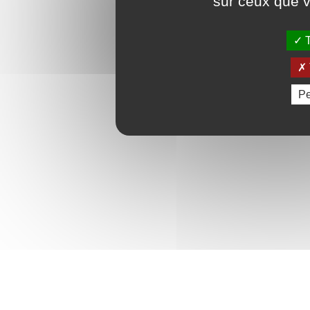
sur ceux que v
T
Pe