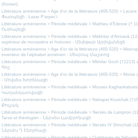
(Koriwn)
Littérature arménienne
>
Age d’or de la littérature (405-520)
>
Lazare 
Փարպեցի ; Łazar P‘arpec‘i
Littérature arménienne
>
Période médiévale
>
Mathieu d'Édesse († 
Ուռհայեցի
Littérature arménienne
>
Période médiévale
>
Mékhitar d'Aïrivank (12
supérieur de monastère et historien - Մխիթար Այրիվանեցի
Littérature arménienne
>
Age d’or de la littérature (405-520)
>
Mesrop 
inventeur de l'alphabet arménien - Մեսրոպ Մաշտոց
Littérature arménienne
>
Période médiévale
>
Mkhitar Goch (†1213) v
Գոշ
Littérature arménienne
>
Age d’or de la littérature (405-520)
>
Moïse d
- Մովսես Խորենացի
Littérature arménienne
>
Période médiévale
>
Movses Kaghankatvatsi 
Կաղանկատվացի
Littérature arménienne
>
Période médiévale
>
Nahapet Koutchak (†1
Քուչակ
Littérature arménienne
>
Période médiévale
>
Nersès de Lampron (1
Tarse et théologien - Ներսես Լամբրոնացի
Littérature arménienne
>
Période médiévale
>
Nersès IV Shnorhali (11
Ներսէս Դ Շնորհալի
Littérature arménienne
>
Période médiévale
>
Oukhtanès de Sébaste 