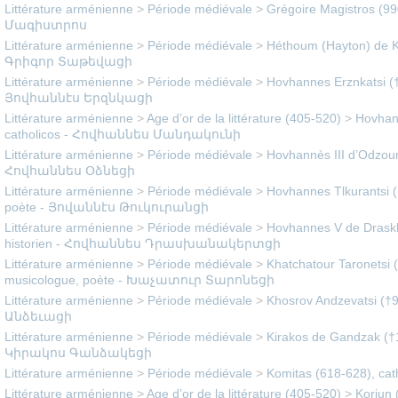
Littérature arménienne
>
Période médiévale
>
Grégoire Magistros (9
Մագիստրոս
Littérature arménienne
>
Période médiévale
>
Héthoum (Hayton) de Ko
Գրիգոր Տաթեվացի
Littérature arménienne
>
Période médiévale
>
Hovhannes Erznkatsi (†
Յովհաննէս Երզնկացի
Littérature arménienne
>
Age d’or de la littérature (405-520)
>
Hovhan
catholicos - Հովհաննես Մանդակունի
Littérature arménienne
>
Période médiévale
>
Hovhannès III d’Odzoun
Հովհաննես Օձնեցի
Littérature arménienne
>
Période médiévale
>
Hovhannes Tlkurantsi (
poète - Յովաննէս Թուկուրանցի
Littérature arménienne
>
Période médiévale
>
Hovhannes V de Draskh
historien - Հովհաննես Դրասխանակերտցի
Littérature arménienne
>
Période médiévale
>
Khatchatour Taronetsi 
musicologue, poète - Խաչատուր Տարոնեցի
Littérature arménienne
>
Période médiévale
>
Khosrov Andzevatsi (†
Անձեւացի
Littérature arménienne
>
Période médiévale
>
Kirakos de Gandzak (†1
Կիրակոս Գանձակեցի
Littérature arménienne
>
Période médiévale
>
Komitas (618-628), ca
Littérature arménienne
>
Age d’or de la littérature (405-520)
>
Koriun 