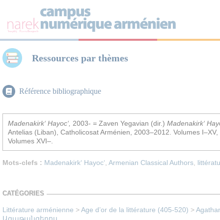
Panneau de gestion des cookies
Ressources par thèmes
Référence bibliographique
Madenakirk‘ Hayoc‘,
2003-
=
Zaven Yegavian (dir.)
Madenakirk‘ Hay
Antelias (Liban), Catholicosat Arménien, 2003–2012. Volumes I–XV,
Volumes XVI–.
Mots-clefs :
Madenakirk‘ Hayoc‘
,
Armenian Classical Authors
,
littérat
CATÉGORIES
Littérature arménienne
>
Age d’or de la littérature (405-520)
>
Agathang
Ագաթանգեղոս