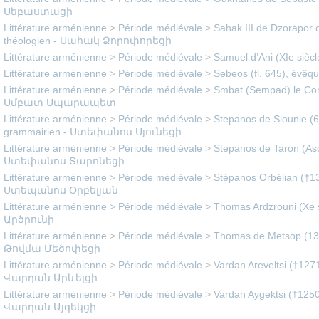
Սեբաստացի
Littérature arménienne
>
Période médiévale
>
Sahak III de Dzorapor o
théologien - Սահակ Ձորոփորեցի
Littérature arménienne
>
Période médiévale
>
Samuel d’Ani (XIe siè
Littérature arménienne
>
Période médiévale
>
Sebeos (fl. 645), évêq
Littérature arménienne
>
Période médiévale
>
Smbat (Sempad) le Conn
Սմբատ Սպարապետ
Littérature arménienne
>
Période médiévale
>
Stepanos de Siounie (
grammairien - Ստեփանոս Սյունեցի
Littérature arménienne
>
Période médiévale
>
Stepanos de Taron (Asoli
Ստեփանոս Տարոնեցի
Littérature arménienne
>
Période médiévale
>
Stépanos Orbélian (†130
Ստեպանոս Օրբելյան
Littérature arménienne
>
Période médiévale
>
Thomas Ardzrouni (Xe s
Արծրունի
Littérature arménienne
>
Période médiévale
>
Thomas de Metsop (1378
Թովմա Մեծոփեցի
Littérature arménienne
>
Période médiévale
>
Vardan Areveltsi (†1271
Վարդան Արևելցի
Littérature arménienne
>
Période médiévale
>
Vardan Aygektsi (†1250e
Վարդան Այգեկցի