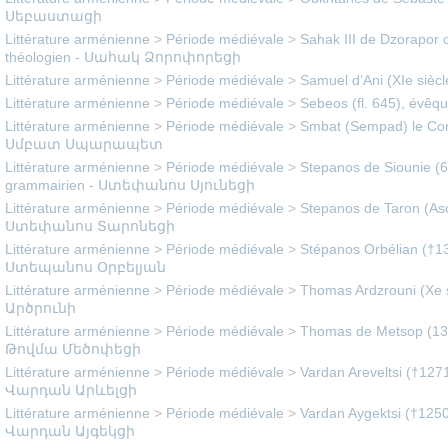
Սեբաստացի
Littérature arménienne
>
Période médiévale
>
Sahak III de Dzorapor o
théologien - Սահակ Ձորոփորեցի
Littérature arménienne
>
Période médiévale
>
Samuel d’Ani (XIe siè
Littérature arménienne
>
Période médiévale
>
Sebeos (fl. 645), évêq
Littérature arménienne
>
Période médiévale
>
Smbat (Sempad) le Conn
Սմբատ Սպարապետ
Littérature arménienne
>
Période médiévale
>
Stepanos de Siounie (
grammairien - Ստեփանոս Սյունեցի
Littérature arménienne
>
Période médiévale
>
Stepanos de Taron (Asoli
Ստեփանոս Տարոնեցի
Littérature arménienne
>
Période médiévale
>
Stépanos Orbélian (†130
Ստեպանոս Օրբելյան
Littérature arménienne
>
Période médiévale
>
Thomas Ardzrouni (Xe s
Արծրունի
Littérature arménienne
>
Période médiévale
>
Thomas de Metsop (1378
Թովմա Մեծոփեցի
Littérature arménienne
>
Période médiévale
>
Vardan Areveltsi (†1271
Վարդան Արևելցի
Littérature arménienne
>
Période médiévale
>
Vardan Aygektsi (†1250e
Վարդան Այգեկցի