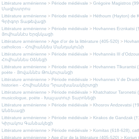
Littérature arménienne
>
Période médiévale
>
Grégoire Magistros (9
Մագիստրոս
Littérature arménienne
>
Période médiévale
>
Héthoum (Hayton) de Ko
Գրիգոր Տաթեվացի
Littérature arménienne
>
Période médiévale
>
Hovhannes Erznkatsi (†
Յովհաննէս Երզնկացի
Littérature arménienne
>
Age d’or de la littérature (405-520)
>
Hovhan
catholicos - Հովհաննես Մանդակունի
Littérature arménienne
>
Période médiévale
>
Hovhannès III d’Odzoun
Հովհաննես Օձնեցի
Littérature arménienne
>
Période médiévale
>
Hovhannes Tlkurantsi (
poète - Յովաննէս Թուկուրանցի
Littérature arménienne
>
Période médiévale
>
Hovhannes V de Draskh
historien - Հովհաննես Դրասխանակերտցի
Littérature arménienne
>
Période médiévale
>
Khatchatour Taronetsi 
musicologue, poète - Խաչատուր Տարոնեցի
Littérature arménienne
>
Période médiévale
>
Khosrov Andzevatsi (†
Անձեւացի
Littérature arménienne
>
Période médiévale
>
Kirakos de Gandzak (†1
Կիրակոս Գանձակեցի
Littérature arménienne
>
Période médiévale
>
Komitas (618-628), ca
Littérature arménienne
>
Age d’or de la littérature (405-520)
>
Koriun 