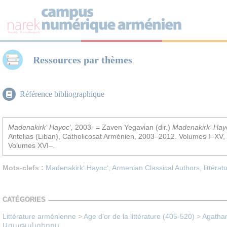
Panneau de gestion des cookies
Ressources par thèmes
Référence bibliographique
Madenakirk‘ Hayoc‘,
2003-
=
Zaven Yegavian (dir.)
Madenakirk‘ Hay
Antelias (Liban), Catholicosat Arménien, 2003–2012. Volumes I–XV,
Volumes XVI–.
Mots-clefs :
Madenakirk‘ Hayoc‘
,
Armenian Classical Authors
,
littérat
CATÉGORIES
Littérature arménienne
>
Age d’or de la littérature (405-520)
>
Agathang
Ագաթանգեղոս