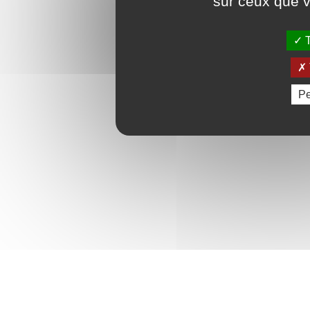
sur ceux que v
T
Pe