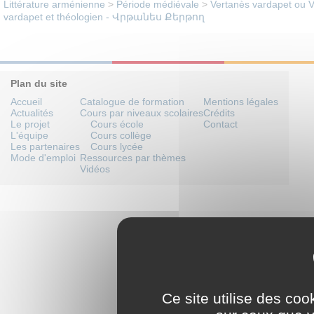
Littérature arménienne
>
Période médiévale
>
Vertanès vardapet ou Vrt
vardapet et théologien - Վրթանես Քերթող
Plan du site
Accueil
Catalogue de formation
Mentions légales
Actualités
Cours par niveaux scolaires
Crédits
Le projet
Cours école
Contact
L'équipe
Cours collège
Les partenaires
Cours lycée
Mode d'emploi
Ressources par thèmes
Vidéos
Ce site utilise des coo