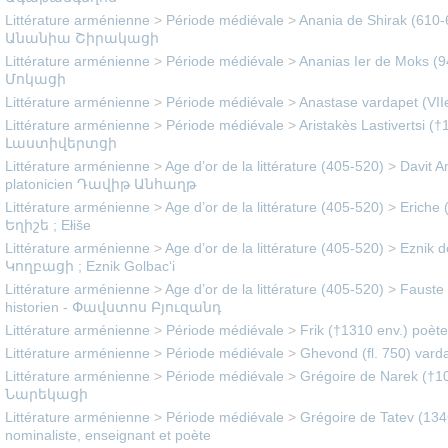
Littérature arménienne
>
Période médiévale
>
Anania de Shirak (610-6
Անանիա Շիրակացի
Littérature arménienne
>
Période médiévale
>
Ananias Ier de Moks (
Մոկացի
Littérature arménienne
>
Période médiévale
>
Anastase vardapet (VIIe
Littérature arménienne
>
Période médiévale
>
Aristakès Lastivertsi 
Լաստիվերտցի
Littérature arménienne
>
Age d’or de la littérature (405-520)
>
Davit A
platonicien Դավիթ Անհաղթ
Littérature arménienne
>
Age d’or de la littérature (405-520)
>
Eriche (
Եղիշե ; Ełiše
Littérature arménienne
>
Age d’or de la littérature (405-520)
>
Eznik d
Կողբացի ; Eznik Golbac‘i
Littérature arménienne
>
Age d’or de la littérature (405-520)
>
Fauste 
historien - Փավստոս Բյուզանդ
Littérature arménienne
>
Période médiévale
>
Frik (†1310 env.) poèt
Littérature arménienne
>
Période médiévale
>
Ghevond (fl. 750) vard
Littérature arménienne
>
Période médiévale
>
Grégoire de Narek (†1
Նարեկացի
Littérature arménienne
>
Période médiévale
>
Grégoire de Tatev (134
nominaliste, enseignant et poète