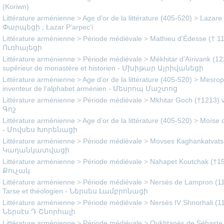
(Koriwn)
Littérature arménienne
>
Age d’or de la littérature (405-520)
>
Lazare 
Փարպեցի ; Łazar P‘arpec‘i
Littérature arménienne
>
Période médiévale
>
Mathieu d'Édesse († 
Ուռհայեցի
Littérature arménienne
>
Période médiévale
>
Mékhitar d'Aïrivank (12
supérieur de monastère et historien - Մխիթար Այրիվանեցի
Littérature arménienne
>
Age d’or de la littérature (405-520)
>
Mesrop 
inventeur de l'alphabet arménien - Մեսրոպ Մաշտոց
Littérature arménienne
>
Période médiévale
>
Mkhitar Goch (†1213) v
Գոշ
Littérature arménienne
>
Age d’or de la littérature (405-520)
>
Moïse d
- Մովսես Խորենացի
Littérature arménienne
>
Période médiévale
>
Movses Kaghankatvatsi 
Կաղանկատվացի
Littérature arménienne
>
Période médiévale
>
Nahapet Koutchak (†1
Քուչակ
Littérature arménienne
>
Période médiévale
>
Nersès de Lampron (1
Tarse et théologien - Ներսես Լամբրոնացի
Littérature arménienne
>
Période médiévale
>
Nersès IV Shnorhali (11
Ներսէս Դ Շնորհալի
Littérature arménienne
>
Période médiévale
>
Oukhtanès de Sébaste 